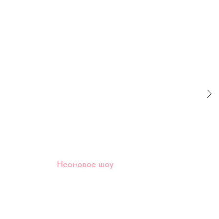
Неоновое шоу
Бле