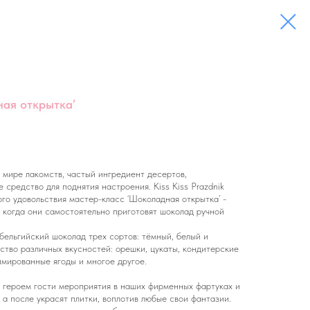
ая открытка’
мире лакомств, частый ингредиент десертов,
 средство для поднятия настроения. Kiss Kiss Prazdnik
го удовольствия мастер-класс ‘Шоколадная открытка’ -
, когда они самостоятельно приготовят шоколад ручной
бельгийский шоколад трех сортов: тёмный, белый и
ство различных вкусностей: орешки, цукаты, кондитерские
имированные ягоды и многое другое.
 героем гости мероприятия в наших фирменных фартуках и
 а после украсят плитки, воплотив любые свои фантазии.