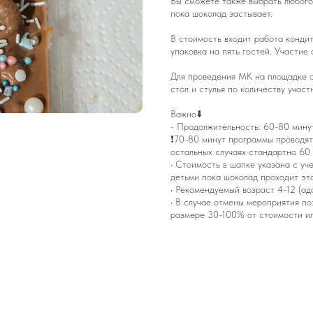
Вы сможете также выбрать любого
пока шоколад застывает.
В стоимость входит работа кондит
упаковка на пять гостей. Участие
Для проведения МК на площадке о
стол и стулья по количеству участ
Важно⬇️
- Продолжительность: 60-80 минут
❗️70-80 минут программы проводят
остальных случаях стандартно 60 
•⁠ ⁠⁠Стоимость в шапке указана с 
детьми пока шоколад проходит эт
•⁠ Рекомендуемый возраст 4-12 (а
•⁠ ⁠В случае отмены мероприятия п
размере 30-100% от стоимости ил