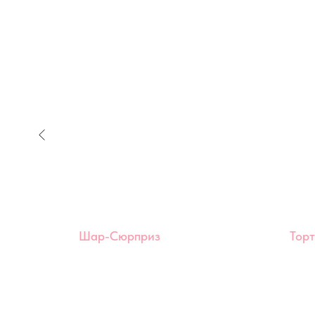
с
Шар-Сюрприз
Тор
ер-