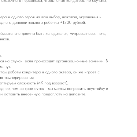
 сказочного персонажа, чтобы юные кондитеры не скучали,
ера и одного героя на ваш выбор, шоколад, украшения и
 одного дополнительного ребёнка +1200 рублей.
бязательно должны быть холодильник, микроволновая печь,
ников.
.
ся на случай, если происходят организационные заминки. В
минут.
учетом работы кондитера и одного актера, он же играет с
ап темперирования;
даптируем сложность МК под возраст);
озднее, чем за трое суток - мы можем попросить неустойку в
и оставить внесенную предоплату на депозите.