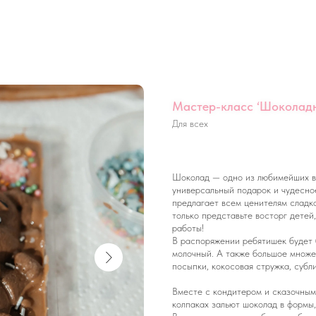
Мастер-класс ‘Шоколадн
Для всех
Шоколад — одно из любимейших в 
универсальный подарок и чудесное
предлагает всем ценителям сладко
только представьте восторг детей
работы!
В распоряжении ребятишек будет 
молочный. А также большое множе
посыпки, кокосовая стружка, субл
Вместе с кондитером и сказочным
колпаках зальют шоколад в формы,