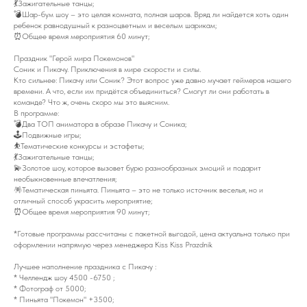
💃Зажигательные танцы;
💣Шар-бум шоу – это целая комната, полная шаров. Вряд ли найдется хоть один
ребенок равнодушный к разноцветным и веселым шарикам;
⏰Общее время мероприятия 60 минут;
Праздник "Герой мира Покемонов"
Соник и Пикачу. Приключения в мире скорости и силы.
Кто сильнее: Пикачу или Соник? Этот вопрос уже давно мучает геймеров нашего
времени. А что, если им придётся объединиться? Смогут ли они работать в
команде? Что ж, очень скоро мы это выясним.
В программе:
💣Два ТОП аниматора в образе Пикачу и Соника;
🕹️Подвижные игры;
⛹️Тематические конкурсы и эстафеты;
💃Зажигательные танцы;
💫Золотое шоу, которое вызовет бурю разнообразных эмоций и подарит
необыкновенные впечатления;
🪅Тематическая пиньята. Пиньята – это не только источник веселья, но и
отличный способ украсить мероприятие;
⏰Общее время мероприятия 90 минут;
*Готовые программы рассчитаны с пакетной выгодой, цена актуальна только при
оформлении напрямую через менеджера Kiss Kiss Prazdnik
Лучшее наполнение праздника с Пикачу :
* Челлендж шоу 4500 -6750 ;
* Фотограф от 5000;
* Пиньята "Покемон" +3500;