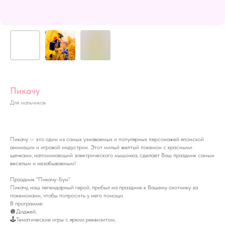
Пикачу
Для мальчиков
Пикачу — это один из самых узнаваемых и популярных персонажей японской
анимации и игровой индустрии. Этот милый желтый покемон с красными
щечками, напоминающий электрического мышонка, сделает Ваш праздник самым
веселым и незабываемым!
Праздник "Пикачу-Бум"
Пикачу, наш легендарный герой, прибыл на праздник к Вашему охотнику за
покемонами, чтобы попросить у него помощи.
В программе:
🪩Диджей;
🕹️Тематические игры с ярким реквизитом;