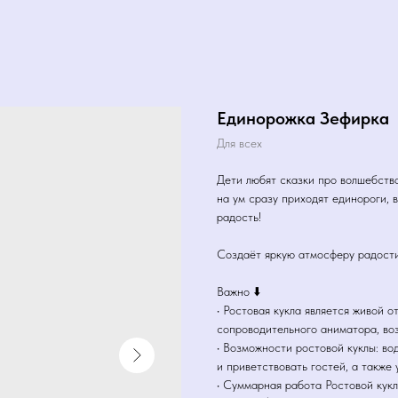
Единорожка Зефирка
Для всех
Дети любят сказки про волшебств
на ум сразу приходят единороги, 
радость!
Создаёт яркую атмосферу радости
Важно ⬇️
• Ростовая кукла является живой 
сопроводительного аниматора, во
• Возможности ростовой куклы: во
и приветствовать гостей, а также
• Суммарная работа Ростовой кук