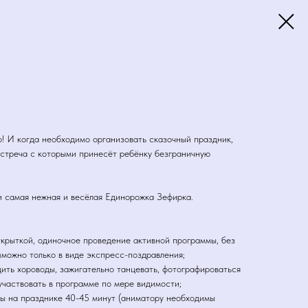
о! И когда необходимо организовать сказочный праздник,
встреча с которыми принесёт ребёнку безграничную
 самая нежная и весёлая Единорожка Зефирка.
открыткой, одиночное проведение активной программы, без
зможно только в виде экспресс-поздравления;
дить хороводы, зажигательно танцевать, фотографироваться
 участвовать в программе по мере видимости;
лы на празднике 40-45 минут (аниматору необходимы