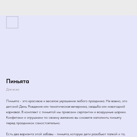
Пиньята
Для всех
Пиньята - это красивое и веселое украшение любого праздника. Не важно, это
детский День Рождения или тематическая вечеринка, свадьба или новогодний
карнавал. В комплект с пиньятой мы привозим серпантин и воздушные шарики.
Конфетами и игрушками по своему желанию вы сможете наполнить пиньяту
перед праздником самостоятельно.
Есть два варианта этой забавы - пиньята, которую дети разобьют палкой и та,